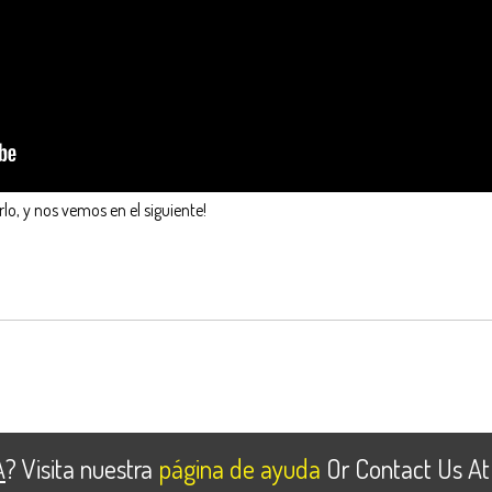
rlo, y nos vemos en el siguiente!
A
? Visita nuestra
página de ayuda
Or Contact Us At