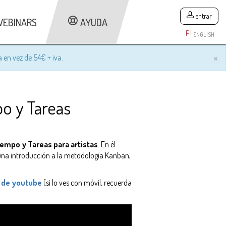
entrar
WEBINARS
AYUDA
ENGLISH
×
a en vez de 54€ + iva.
o y Tareas
iempo y Tareas para artistas
. En él
, una introducción a la metodología Kanban,
o de youtube
(si lo ves con móvil, recuerda