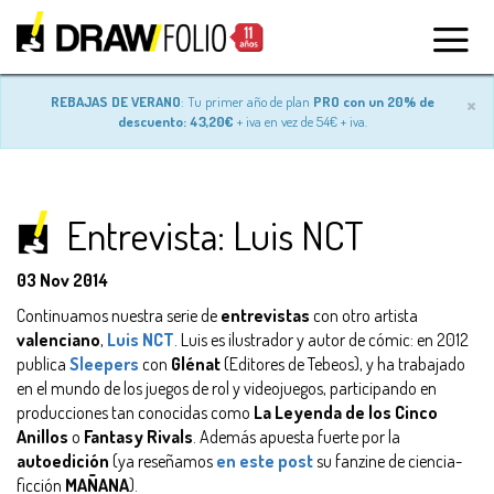
×
REBAJAS DE VERANO
: Tu primer año de plan
PRO con un 20% de
descuento: 43,20€
+ iva en vez de 54€ + iva.
Entrevista: Luis NCT
03 Nov 2014
Continuamos nuestra serie de
entrevistas
con otro artista
valenciano
,
Luis NCT
. Luis es ilustrador y autor de cómic: en 2012
publica
Sleepers
con
Glénat
(Editores de Tebeos), y ha trabajado
en el mundo de los juegos de rol y videojuegos, participando en
producciones tan conocidas como
La Leyenda de los Cinco
Anillos
o
Fantasy Rivals
. Además apuesta fuerte por la
autoedición
(ya reseñamos
en este post
su fanzine de ciencia-
ficción
MAÑANA
).