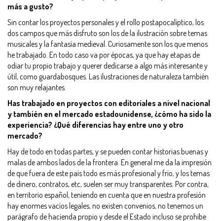
más a gusto?
Sin contar los proyectos personales y el rollo postapocalíptico, los
dos campos que más disfruto son los de la ilustración sobre temas
musicales y la fantasía medieval. Curiosamente son los que menos
he trabajado. En todo caso va por épocas, ya que hay etapas de
odiar tu propio trabajo y querer dedicarse a algo más interesante y
útil, como guardabosques. Las ilustraciones de naturaleza también
son muy relajantes.
Has trabajado en proyectos con editoriales a nivel nacional
y también en el mercado estadounidense, ¿cómo ha sido la
experiencia? ¿Qué diferencias hay entre uno y otro
mercado?
Hay de todo en todas partes, y se pueden contar historias buenas y
malas de ambos lados de la frontera. En general me da la impresión
de que fuera de este país todo es más profesional y frío, y los temas
de dinero, contratos, etc, suelen ser muy transparentes. Por contra,
en territorio español, teniendo en cuenta que en nuestra profesión
hay enormes vacíos legales, no existen convenios, no tenemos un
parágrafo de hacienda propio y desde el Estado incluso se prohibe