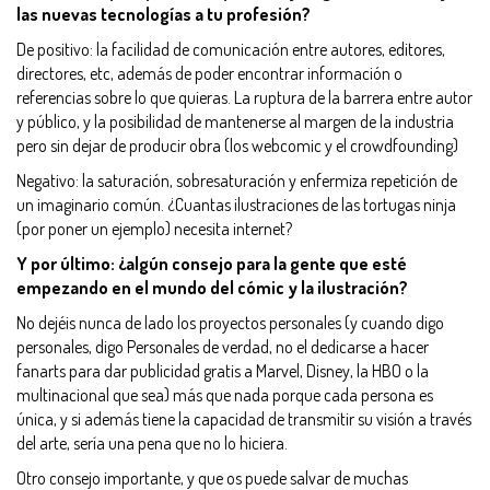
las nuevas tecnologías a tu profesión?
De positivo: la facilidad de comunicación entre autores, editores,
directores, etc, además de poder encontrar información o
referencias sobre lo que quieras. La ruptura de la barrera entre autor
y público, y la posibilidad de mantenerse al margen de la industria
pero sin dejar de producir obra (los webcomic y el crowdfounding)
Negativo: la saturación, sobresaturación y enfermiza repetición de
un imaginario común. ¿Cuantas ilustraciones de las tortugas ninja
(por poner un ejemplo) necesita internet?
Y por último: ¿algún consejo para la gente que esté
empezando en el mundo del cómic y la ilustración?
No dejéis nunca de lado los proyectos personales (y cuando digo
personales, digo Personales de verdad, no el dedicarse a hacer
fanarts para dar publicidad gratis a Marvel, Disney, la HBO o la
multinacional que sea) más que nada porque cada persona es
única, y si además tiene la capacidad de transmitir su visión a través
del arte, sería una pena que no lo hiciera.
Otro consejo importante, y que os puede salvar de muchas