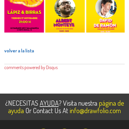
volver a la lista
comments powered by
Disqus
¿NECESITAS
AYUDA
? Visita nuestra
página de
ayuda
Or Contact Us At
info@drawfolio.com