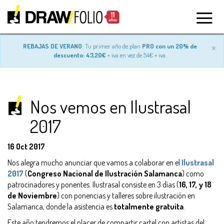
×
REBAJAS DE VERANO
: Tu primer año de plan
PRO con un 20% de
descuento: 43,20€
+ iva en vez de 54€ + iva.
Nos vemos en Ilustrasal
2017
16 Oct 2017
Nos alegra mucho anunciar que vamos a colaborar en el
Ilustrasal
2017
(
Congreso Nacional de Ilustración Salamanca
) como
patrocinadores y ponentes. Ilustrasal consiste en 3 días (
16, 17, y 18
de Noviembre
) con ponencias y talleres sobre ilustración en
Salamanca, donde la asistencia es
totalmente gratuita
.
Este año tendremos el placer de compartir cartel con artistas del