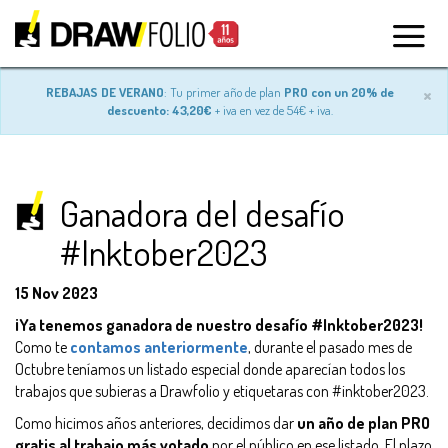
×
REBAJAS DE VERANO
: Tu primer año de plan
PRO con un 20% de
descuento: 43,20€
+ iva en vez de 54€ + iva.
Ganadora del desafío
#Inktober2023
15 Nov 2023
¡Ya tenemos ganadora de nuestro desafío #Inktober2023!
Como te
contamos anteriormente
, durante el pasado mes de
Octubre teníamos un listado especial donde aparecían todos los
trabajos que subieras a Drawfolio y etiquetaras con #inktober2023.
Como hicimos años anteriores, decidimos dar
un año de plan PRO
gratis al trabajo más votado
por el público en ese listado. El plazo