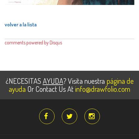
volver a la lista
comments powered by
Disqus
¿NECESITAS
AYUDA
? Visita nuestra
página de
ayuda
Or Contact Us At
info@drawfolio.com