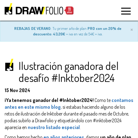
×
REBAJAS DE VERANO
: Tu primer año de plan
PRO con un 20% de
descuento: 43,20€
+ iva en vez de 54€ + iva.
Ilustración ganadora del
desafío #Inktober2024
15 Nov 2024
¡Ya tenemos ganador del #Inktober2024!
Como te
contamos
antes en este mismo blog
, si estabas haciendo alguno de los
retos de ilustración de Inktober durante el pasado mes de Octubre,
podías subirlo a Drawfolio y etiquetándolo con #inktober2024
aparecía en
nuestro listado especial
.
Como hemos hecho
en años anteriores
, damos
un año de plan